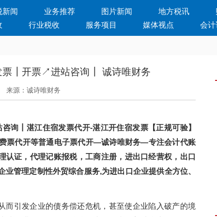
税新闻
业务推荐
图片新闻
地方税讯
收
行业税收
服务项目
媒体视点
会计
发票┃开票↗进站咨询┃ 诚诗唯财务
来源：诚诗唯财务
站咨询┃湛江住宿发票代开-湛江开住宿发票【正规可验】
费票代开等普通电子票代开—诚诗唯财务—专注会计代账
办理认证，代理记账报税，工商注册，进出口经营权，出口
企业管理定制性外贸综合服务,为进出口企业提供全方位、
，从而引发企业的债务偿还危机，甚至使企业陷入破产的境