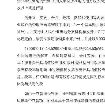
企业单位缴纳的资金.由用人单位所在地的地方税务局
收以上就是代理
的开立、变更、合并、迁移、撤销和使用等内容
业账户的管理应当遵守以下原则：1.一个基本账户原
除外)，并实行由人民企业当地分支机构核发开户许
此规定的，除责令限期撤销多余账户外，并处以5 000
47008*0.17=14.5299,企业就可以抵扣1
个问题进行的解答，希望对您帮助，会计实操、住
吗？服务费开具增值税专用发 票时,规格型号可以不填
票没有税率能用吗 通过增值税发票系统开具增值税专
是，税率，栏打印的是,却有税额.这种情况是因为存
比例与法定的税
如由于存货遭受毁损、全部或部分陈旧过时或销
应按单个存货项目的成本高于其可变现净值的差额提取