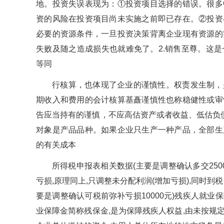
地。投资失误表现为：①投资项目选择的错误。很多
资的风险在投资项目尚未实施之前即已存在。②投资
必要的资源条件，一旦投资决策背离企业现有资源的
失败及随之造成损失也就难免了。2.销售至尊。这
等同
行核算，也体现了企业的谨慎性。权责发生制，
期收入和费用的会计核算基矗谨慎性也称稳健性或审
告应当持有的谨慎，不应高估资产或者收益、低估负
对象是产品品种。如果企业只生产一种产品，全部生
的有关成本
所得税申报表相关数据(主要是调整确认多交250
亏损,原理同上,只调整未分配利润(增加亏损),同时
要是调整确认可税前弥补亏损10000元)残疾人就
业保障金简称残保金,是为保障残疾人权益,由未按规