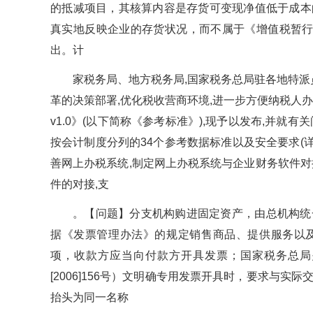
的抵减项目，其核算内容是存货可变现净值低于成本
真实地反映企业的存货状况，而不属于《增值税暂行
出。计
家税务局、地方税务局,国家税务总局驻各地特派
革的决策部署,优化税收营商环境,进一步方便纳税人
v1.0》(以下简称《参考标准》),现予以发布,并就
按会计制度分列的34个参考数据标准以及安全要求(详
善网上办税系统,制定网上办税系统与企业财务软件对
件的对接,支
。【问题】分支机构购进固定资产，由总机构统
据《发票管理办法》的规定销售商品、提供服务以
项，收款方应当向付款方开具发票；国家税务总局
[2006]156号）文明确专用发票开具时，要求与
抬头为同一名称