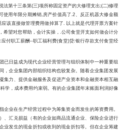
法第十三条第(三)项所称固定资产的大修理支出;(二)修理
可使用年限分期摊销,房产价值高了.2、反正机器大修金额
话应该直接做管理费用做掉算了. 以上就是代理开票方案针
，希望对您帮助，会计实操，.公司食堂开支如何做会计分
应付职工薪酬--职工福利费(食堂)贷:银行存款支付食堂经
团已日益成为现代企业经营管理与组织体制中一种重要组
同，企业集团内部组织结构也较复杂。随着企业集团发展
凝集力、提供金融服务及促进产业资本和金融资本相互融
理不科学，成本费用约束弱。有的企业集团年末账面利润好像
指企业在生产经营过程中为筹集资金而发生的筹资费用。
）、汇兑损益（有的企业如商品流通企业、保险企业进行
企业发生的现金折扣或收到的现金折扣等。但在企业筹建