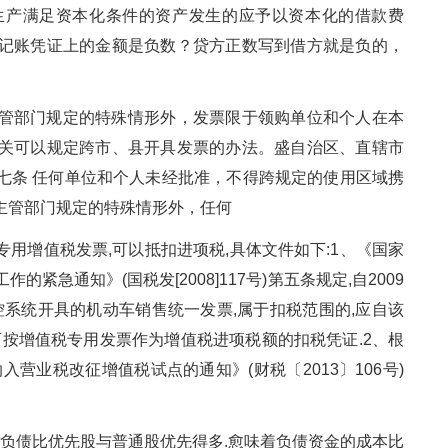
生产满足资本化条件的资产发生的应予以资本化的借款费
记账凭证上的金额是负数？贷方正数写到借方就是负的，
管部门规定的特殊情形外，发票限于领购单位和个人在本
关可以规定跨市、县开具发票的办法。盛自治区、直辖市
七条 任何单位和个人未经批准，不得跨规定的使用区域携
主管部门规定的特殊情形外，任何
用增值税发票,可以抵扣进项税,具体文件如下:1、《国家
急通知》(国税发[2008]117号)第五条规定,自2009
控系统开具的机动车销售统一发票,属于扣税范围的,应自该
可按增值税专用发票作为增值税进项税额的扣税凭证.2、根
营业税改征增值税试点的通知》(财税〔2013〕106号)
中负债比优先股与普通股优先得多.愈味着负债资金的成本比