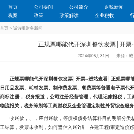
首页
公司要闻
公司简介
财税新闻
税案
政策
政策解读
企业税收
首页
>
诚诗唯财务新闻
正规票哪能代开深圳餐饮发票│开票-
2024年05月31日
来源：诚
正规票哪能代开深圳餐饮发票│开票--进站查看│正规票哪
日用品发票、耗材发票、制作费发票、餐费票等普通电子票代开
商标注册， 税务报道，公司注册经营管理，代理记账报税，工
物流报关，税务筹划等工商财税及企业管理定制性外贸综合服务
收账款，、，应付账款，等债权债务结算科目的明细分类
工结算，发票未收到，如何暂估入账?借：在建工程(审定造价)贷