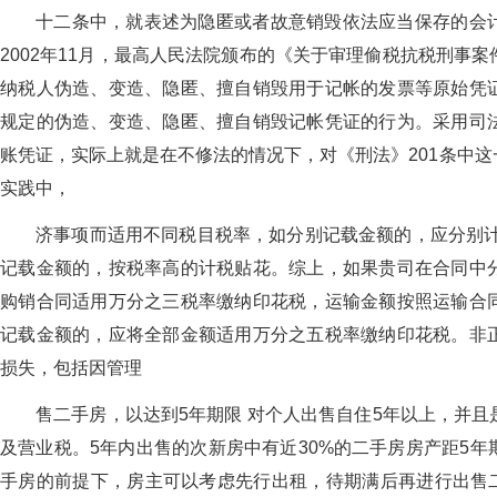
十二条中，就表述为隐匿或者故意销毁依法应当保存的会
2002年11月，最高人民法院颁布的《关于审理偷税抗税刑事
纳税人伪造、变造、隐匿、擅自销毁用于记帐的发票等原始凭
规定的伪造、变造、隐匿、擅自销毁记帐凭证的行为。采用司
账凭证，实际上就是在不修法的情况下，对《刑法》201条中
实践中，
济事项而适用不同税目税率，如分别记载金额的，应分别计
记载金额的，按税率高的计税贴花。综上，如果贵司在合同中
购销合同适用万分之三税率缴纳印花税，运输金额按照运输合
记载金额的，应将全部金额适用万分之五税率缴纳印花税。非
损失，包括因管理
售二手房，以达到5年期限 对个人出售自住5年以上，并
及营业税。5年内出售的次新房中有近30%的二手房房产距5
手房的前提下，房主可以考虑先行出租，待期满后再进行出售二