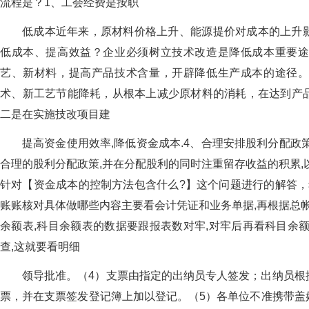
流程是？1、工会经费是按职
低成本近年来，原材料价格上升、能源提价对成本的上升
低成本、提高效益？企业必须树立技术改造是降低成本重要
艺、新材料，提高产品技术含量，开辟降低生产成本的途径
术、新工艺节能降耗，从根本上减少原材料的消耗，在达到产
二是在实施技改项目建
提高资金使用效率,降低资金成本.4、合理安排股利分配政
合理的股利分配政策,并在分配股利的同时注重留存收益的积累,
针对【资金成本的控制方法包含什么?】这个问题进行的解答，
账账核对具体做哪些内容主要看会计凭证和业务单据,再根据总帐
余额表,科目余额表的数据要跟报表数对牢,对牢后再看科目余
查,这就要看明细
领导批准。（4）支票由指定的出纳员专人签发；出纳员根
票，并在支票签发登记簿上加以登记。（5）各单位不准携带盖