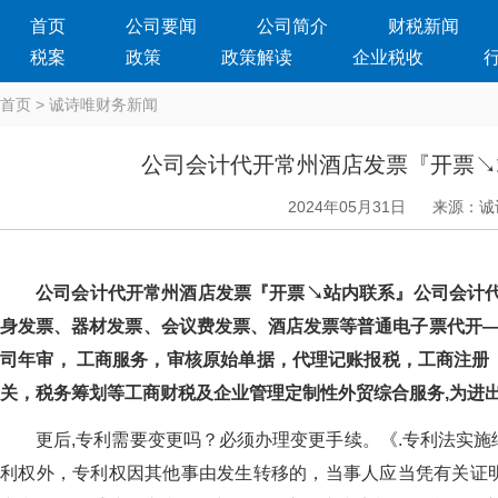
首页
公司要闻
公司简介
财税新闻
税案
政策
政策解读
企业税收
首页
>
诚诗唯财务新闻
公司会计代开常州酒店发票『开票↘
2024年05月31日
来源：诚
公司会计代开常州酒店发票『开票↘站内联系』公司会计代
身发票、器材发票、会议费发票、酒店发票等普通电子票代开—
司年审， 工商服务，审核原始单据，代理记账报税，工商注册
关，税务筹划等工商财税及企业管理定制性外贸综合服务,为进
更后,专利需要变更吗？必须办理变更手续。《.专利法实
利权外，专利权因其他事由发生转移的，当事人应当凭有关证