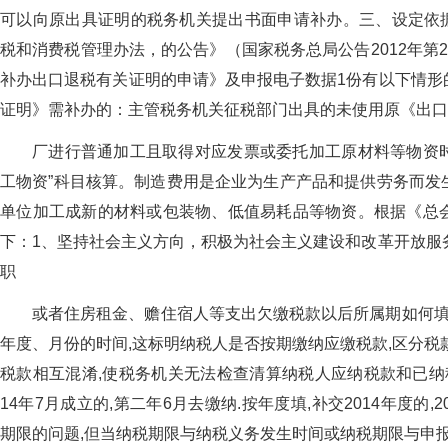
可以向原出具证明的税务机关提出书面申请补办。三、设定依据
税和消费税管理办法，的公告》（国家税务总局公告2012年第2
补办出口退税有关证明的申请》及申报电子数据1份有以下情形
证明》需补办的：主管税务机关征税部门出具的未使用原《出口
厂进行普通加工且取得对应发票或委托加工原材料等物资时
工物资”科目核算。制造费用是企业为生产产品和提供劳务而发
单位加工成新的材料或包装物、低值易耗品等物资。根据《总
下：1、坚持社会主义方向，积极为社会主义建设和改革开放服
职
或者住房租金、赡住宿人等支出欠缴税款以后所属期如何填
年度、月份的时间,这标明纳税人是否按期缴纳应缴税款,区分税
税款相互混淆,使税务机关无法检查清算纳税人应纳税款和已纳
14年7月成立的,第二年6月去缴纳.按年度填,补交2014年度的,201
期限的问题,但当纳税期限与纳税义务发生时间或纳税期限与申报