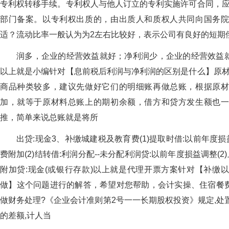
专利权转移手续。专利权人与他人订立的专利实施许可合同，应
部门备案。以专利权出质的，由出质人和质权人共同向国务
适？流动比率一般认为为2左右比较好，表示公司有良好的短期
润多，企业的经营效益就好；净利润少，企业的经营效益
以上就是小编针对【息前税后利润与净利润的区别是什么】原材
商品种类较多，建议先做好它们的明细账再做总账，根据原
加，就等于原材料总账上的期初余额，借方和贷方发生额也
推，简单来说总账就是将所
出贷:现金3、补缴城建税及教育费(1)提取时借:以前年度损益
费附加(2)结转借:利润分配--未分配利润贷:以前年度损益调整(2
附加贷:现金(或银行存款)以上就是代理开票方案针对【补缴
做】这个问题进行的解答，希望对您帮助，会计实操、住宿餐
做财务处理?《企业会计准则第2号一一长期股权投资》规定,处
的差额,计人当