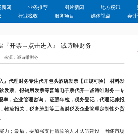
税新闻
业务推荐
图片新闻
地方税讯
收
行业税收
服务项目
媒体视点
会计
票『开票→点击进入』 诚诗唯财务
来源：诚诗唯财务
入』代理财务专注代开包头酒店发票【正规可验】 材料发
饮发票、报销用发票等普通电子票代开—诚诗唯财务—专
回报率，企业管理咨询， 证照年检，税务登记，代理记账报
，物流报关，税务筹划等工商财税及企业管理定制性外贸
。
能力；最后，要加强支付清算的人才队伍建设，围绕市场