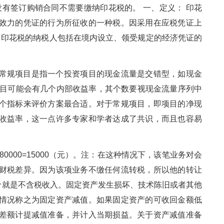
没有签订购销合同不需要缴纳印花税的。 一、定义： 印花
效力的凭证的行为所征收的一种税。因采用在应税凭证上
 印花税的纳税人包括在境内设立、领受规定的经济凭证的
常规项目是指一个投资项目的现金流量是交错型，如现金
资项目可能会有几个内部收益率，其个数要视现金流量序列中
个指标来评价方案最合适。对于常规项目，即项目的净现
收益率，这一点许多专家和学者达成了共识，而且也容易
280000=15000（元）。注：在这种情况下，该笔业务对会
财税差异。因为该项业务不缴任何流转税，所以他的转让
价就是不含税收入。固定资产发生损坏、技术陈旧或者其他
情况称之为固定资产减值。如果固定资产的可收回金额低
差额计提减值准备，并计入当期损益。关于资产减值准备