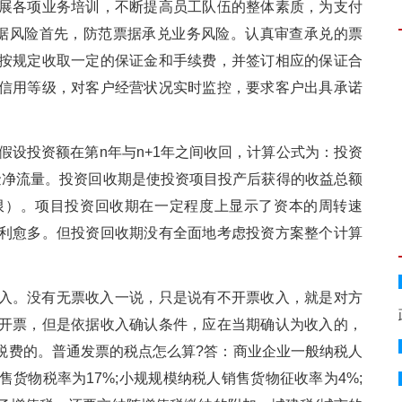
展各项业务培训，不断提高员工队伍的整体素质，为支付
据风险首先，防范票据承兑业务风险。认真审查承兑的票
按规定收取一定的保证金和手续费，并签订相应的保证合
信用等级，对客户经营状况实时监控，要求客户出具承诺
假设投资额在第n年与n+1年之间收回，计算公式为：投资
现金净流量。投资回收期是使投资项目投产后获得的收益总额
限）。项目投资回收期在一定程度上显示了资本的周转速
利愈多。但投资回收期没有全面地考虑投资方案整个计算
入。没有无票收入一说，只是说有不开票收入，就是对方
开票，但是依据收入确认条件，应在当期确认为收入的，
税费的。普通发票的税点怎么算?答：商业企业一般纳税人
货物税率为17%;小规规模纳税人销售货物征收率为4%;