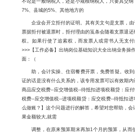
不论是一般纳税人，还是小规模纳税人，只要其交纳
7%、县城的5%、其他地方的
企业会开立拒付的证明。其有关文句是支票，由于
票据拒付被退票时，拒付理由的笺条会随着支票退还
权。如果行使了追索权，而发票人或背书人无支付
>>>【工作必备】出纳岗位基础知识大全出纳业务操
面：（
助，会计实操、住宿餐费开票，免费答疑。收到
证的话是没有什么关系的，该专用发票可以有效期内
商品应交税费--应交增值税--待抵扣进项税额贷：应
税费--应交增值税--进项税额贷：应交税费--待抵
么做账？】这个问题进行的解答，希望对您帮助，会
果金额较大,就需
调整，在原来预算期末再加1个月的预算，从而使