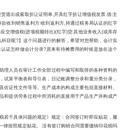
进货退出或索取折让证明单,开具红字折让增值税发票.借:主
行存款收到销售返利方:收到返利方,持通过税务局认证的红字
-应交增值税(进项税额转出)(红字)贷:其他业务收入(或库存
么科目呢?】这个问题进行的解答，希望对您帮助，会计实
未认证怎样做会计分录?原来有待摊费用的时候是放在这个
助理人员在审计工作全部过程中编写和取得的各种资料的
，试算平衡表和导引表，日记账调整分录和重分类分录，
及佐证性文件等等。生产成本的构成主要包括直接材料、
品和提供劳务过程中所消耗的直接用于产品生产并构成产
税若干具体问题的规定》规定：合同签订时即应贴花，履
一律按照规定贴花。 没有签订购销合同需要缴纳印花税吗