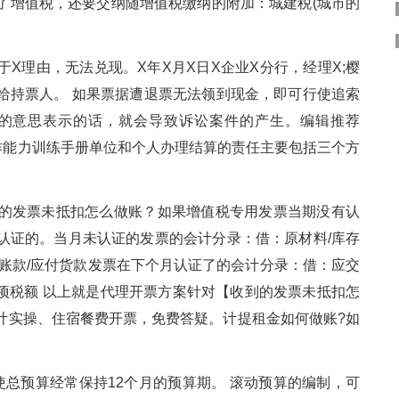
了增值税，还要交纳随增值税缴纳的附加：城建税(城市的
X理由，无法兑现。X年X月X日X企业X分行，经理X;樱
给持票人。 如果票据遭退票无法领到现金，即可行使追索
的意思表示的话，就会导致诉讼案件的产生。编辑推荐
作能力训练手册单位和个人办理结算的责任主要包括三个方
的发票未抵扣怎么做账？如果增值税专用发票当期没有认
认证的。当月未认证的发票的会计分录：借：原材料/库存
付账款/应付货款发票在下个月认证了的会计分录：借：应交
扣进项税额 以上就是代理开票方案针对【收到的发票未抵扣怎
计实操、住宿餐费开票，免费答疑。计提租金如何做账?如
总预算经常保持12个月的预算期。 滚动预算的编制，可