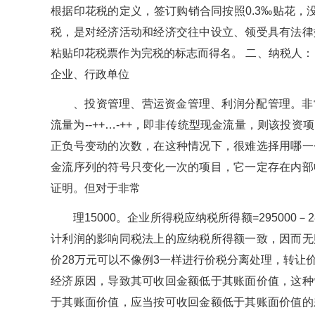
根据印花税的定义，签订购销合同按照0.3‰贴花，
税，是对经济活动和经济交往中设立、领受具有法律
粘贴印花税票作为完税的标志而得名。 二、纳税人：
企业、行政单位
、投资管理、营运资金管理、利润分配管理。非
流量为--++…-++，即非传统型现金流量，则该投
正负号变动的次数，在这种情况下，很难选择用哪一
金流序列的符号只变化一次的项目，它一定存在内部
证明。但对于非常
理15000。企业所得税应纳税所得额=295000－
计利润的影响同税法上的应纳税所得额一致，因而无
价28万元可以不像例3一样进行价税分离处理，转让
经济原因，导致其可收回金额低于其账面价值，这种
于其账面价值，应当按可收回金额低于其账面价值的