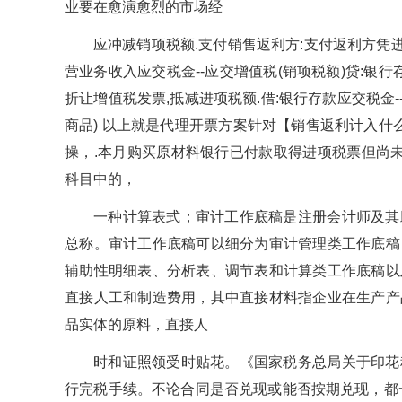
业要在愈演愈烈的市场经
应冲减销项税额.支付销售返利方:支付返利方凭
营业务收入应交税金--应交增值税(销项税额)贷:银
折让增值税发票,抵减进项税额.借:银行存款应交税金-
商品) 以上就是代理开票方案针对【销售返利计入什
操，.本月购买原材料银行已付款取得进项税票但尚
科目中的，
一种计算表式；审计工作底稿是注册会计师及其
总称。审计工作底稿可以细分为审计管理类工作底稿
辅助性明细表、分析表、调节表和计算类工作底稿以
直接人工和制造费用，其中直接材料指企业在生产产
品实体的原料，直接人
时和证照领受时贴花。《国家税务总局关于印花
行完税手续。不论合同是否兑现或能否按期兑现，都