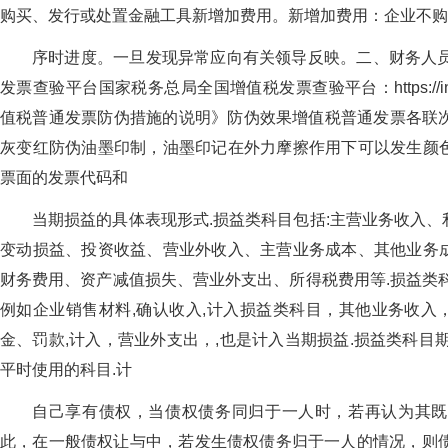
购买、发行或处置金融工具新增加费用。新增加费用：企业不购
序时进度。一旦发现异常应向有关领导反映。二、财务人员
发票查验平台国家税务总局全国增值税发票查验平台：https://inv-ve
值税普通发票防伪措施的说明》防伪效果增值税普通发票各联
灰变红防伪油墨印制，油墨印记在外力摩擦作用下可以发生颜
票面的发票代码和
当期损益的具体表现形式.损益类科目包括:主营业务收入
变动损益、投资收益、营业外收入、主营业务成本、其他业务
财务费用、资产减值损失、营业外支出、所得税费用等.损益类
例如企业销售材料,确认收入,计入损益类科目，其他业务收入，
金、罚款,计入，营业外支出，,也是计入当期损益.损益类科目
平时使用的科目.计
自己享有债权，当债权债务同归于一人时，若再认为其既
此，在一般债权让与中，若发生债权债务归于一人的情况，则债