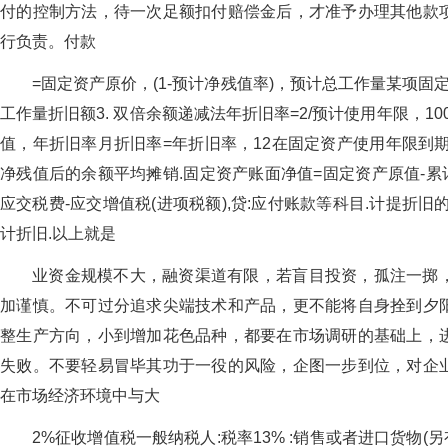
付的控制方法，待一次足额扣付赔偿金后，才准予办理其他款
行负责。付款
=固定资产原价，(1-预计净残值率)，预计总工作量某项
工作量折旧额3. 双倍余额递减法年折旧率=2/预计使用年限，1
值，年折旧率月折旧率=年折旧率，12在固定资产使用年限到
净残值后的余额平均摊销.固定资产账面净值=固定资产原值-累
应交税费-应交增值税(进项税额),贷:应付账款等科目.计提折旧的
计折旧.以上就是
业资金规模不大，融资渠道有限，若盲目投资，孤注一掷
加谨慎。不可过分追求尖端技术和产品，更不能将自身拴到夕
整生产方向，小到增加花色品种，都要在市场调研的基础上，
失败。不要轻易冒毕其功于一役的风险，企图一步到位，对企
在市场经济环境中与大
2%征收增值税一般纳税人:税率13% :销售或者进口货物(另有