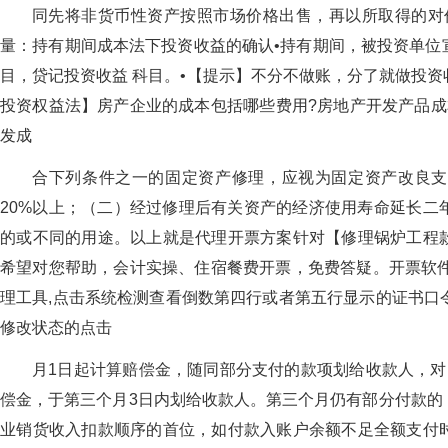
同先将非货币性资产按照市场价格出售，再以所取得的对
量：持有期间成本法下投资收益的确认•持有期间，被投资单位
目，贷记投资收益 科目。•【提示】不分不做账，分了就做投
投资权益法】房产企业的成本包括哪些费用?房地产开发产品成
发成
合下列条件之一的固定资产修理，应视为固定资产改良支
20%以上；（二）经过修理后有关资产的经济使用寿命延长二
的或不同的用途。以上就是代理开票方案针对【修理锅炉工程
希望对您帮助，会计实操、住宿餐费开票，免费答疑。开票软件的
理工具,点击系统检测查看倒数第四行或者第五行显示的证书口令
修改状态的点击
月1日起计算赔偿金，随同部分支付的款项划给收款人，对
偿金，于第三个月3日内划给收款人。第三个月仍有部分付款的
业销货收入扣款顺序的首位，如付款入账户余额不足全额支付