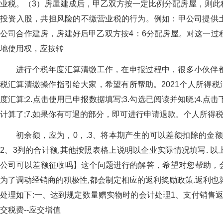
业税。（3）房屋建成后，甲乙双方按一定比例分配房屋，则此
投资入股，共担风险的不缴营业税的行为。例如：甲公司提供
公司合作建房，房建好后甲乙双方按4：6分配房屋。对这一过
地使用权，应按转
进行个税年度汇算清缴工作，在申报过程中，很多小伙伴
税汇算清缴操作指引给大家，希望有所帮助。2021个人所得税
度汇算;2.点击使用已申报数据填写;3.勾选已阅读并知晓;4.点击
计算了;7.如果你有可退的部分，即可进行申请退款。个人所得
初余额，应为，0，.3、将本期产生的可以差额扣除的金
2、3列的合计额,其他按照表格上说明以企业实际情况填写. 
公司可以差额征收吗】这个问题进行的解答，希望对您帮助，会
为了调动经销商的积极性,都会制定相应的返利奖励政策.返利也
处理如下:一、达到规定数量赠实物时的会计处理1、支付销售返
交税费--应交增值